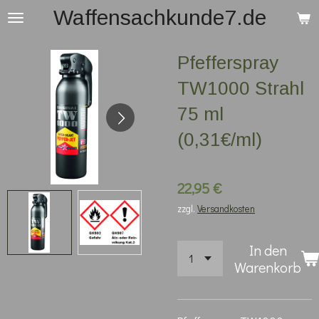
Waffensachkunde7.de
Zum
Hauptinhalt
springen
Pfefferspray
TW1000 Strahl
75 ml
(0,31€/ml)
22,95 €
zzgl.
Versandkosten
In den
Warenkorb