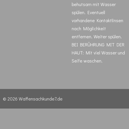
behutsam mit Wasser
spülen. Eventuell
vorhandene Kontaktlinsen
nach Möglichkeit
entfernen. Weiter spülen.
BEI BERÜHRUNG MIT DER
HAUT: Mit viel Wasser und
Seife waschen.
© 2026 Waffensachkunde7.de