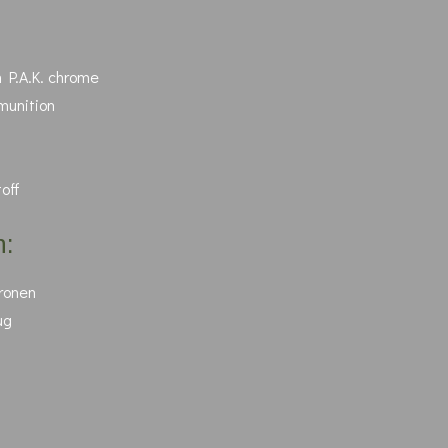
m P.A.K. chrome
munition
off
n:
ronen
ug