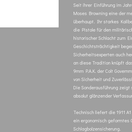
Seit ihrer Einführung im Jahr
Moses Browning eine der mei
überhaupt. Ihr starkes Kalib
die Pistole für den militäri
historischer Schlacht zum E
Geschichtsträchtigkeit bege
Sicherheitsexperten auch he
an diese Tradition knüpft da
9mm P.A.K. der Colt Governm
von Sicherheit und Zuverläss
Die Sonderausführung zeigt s
absolut glänzender Verfassu
Technisch liefert die 1911 A
ein ergonomisch geformtes G
Schlagbolzensicherung.