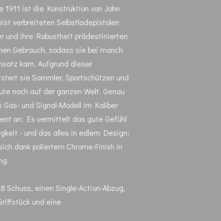
e 1911 ist die Konstruktion von John
st verbreiteten Selbstladepistolen
er und ihre Robustheit prädestinierten
schen Gebrauch, sodass sie bei manch
insatz kam. Aufgrund dieser
istert sie Sammler, Sportschützen und
ute noch auf der ganzen Welt. Genau
s Gas- und Signal-Modell im Kaliber
ent an: Es vermittelt das gute Gefühl
igkeit - und das alles in edlem Design:
ich dank poliertem Chrome-Finish in
ng.
1 8 Schuss, einen Single-Action-Abzug,
riffstück und eine