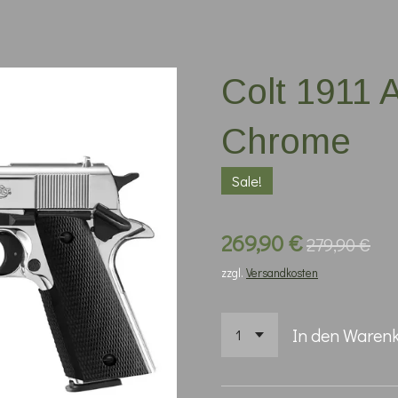
Colt 1911
Chrome
Sale!
269,90 €
279,90 €
zzgl.
Versandkosten
In den Waren