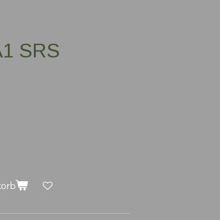
 A1 SRS
korb