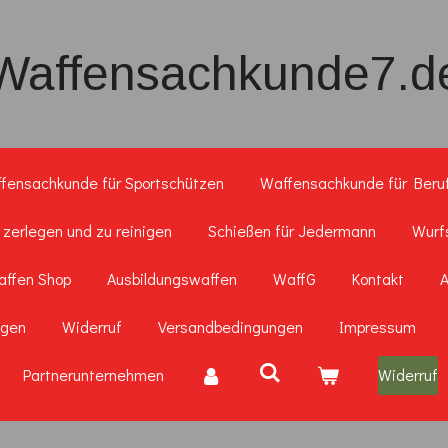
Waffensachkunde7.d
fensachkunde für Sportschützen
Waffensachkunde für Beru
 zerlegen und zu reinigen
Schießen für Jedermann
Wurf
ffen Shop
Ausbildungswaffen
WaffG
Kontakt
A
ngen
Widerruf
Versandbedingungen
Impressum
Partnerunternehmen
Widerruf