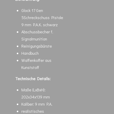
Glock 17 Gen
5Schreckschuss Pistole
9 mm P.A.K. schwarz
Abschussbecher f.
Signalmunition
Reinigungsbürste
Handbuch
Waffenkoffer aus
Kunststoff
Technische Details:
Maße (LxBxH):
202x34x139 mm
Kaliber: 9 mm P.A.
realistisches