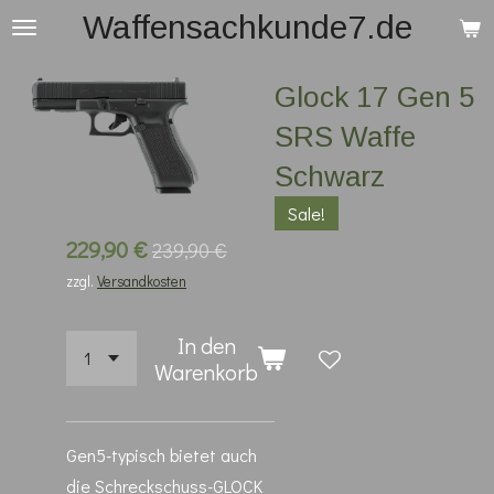
Waffensachkunde7.de
Zum
Hauptinhalt
springen
Glock 17 Gen 5
SRS Waffe
Schwarz
Sale!
229,90 €
239,90 €
zzgl.
Versandkosten
In den
Warenkorb
Gen5-typisch bietet auch
die Schreckschuss-GLOCK